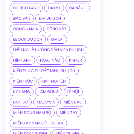
DU LỊCH XANH
ĐÀ LẠT
ĐÀ NẴNG
ĐẶC SẢN
ĐỊA DU LỊCH
ĐÔNG NAM Á
ĐỘNG VẬT
EBOOK DU LỊCH
GIA LAI
HIỂU NGHỀ HƯỚNG DẪN VIÊN DU LỊCH
HÌNH ẢNH
HOẠT NÁO
KHMER
KIẾN THỨC THUYẾT MINH DU LỊCH
KIẾN TRÚC
KINH NGHIỆM
KỸ NĂNG
LÂM ĐỒNG
LỄ HỘI
LỊCH SỬ
MALAYSIA
MIỀN BẮC
MIỀN ĐÔNG NAM BỘ
MIỀN TÂY
MIỀN TÂY NAM BỘ - ĐB SCL
MIỀN TÂY NGUYÊN
MIỀN TRUNG