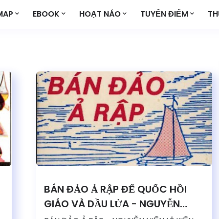
MAP
EBOOK
HOẠT NÁO
TUYẾN ĐIỂM
TH
BÁN ĐẢO Ả RẬP ĐẾ QUỐC HỒI
GIÁO VÀ DẦU LỬA - NGUYỄN
HIẾN LÊ - KIẾN THỨC HƯỚNG DẪN