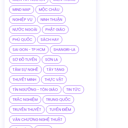
MIND MAP
MỘC CHÂU
NGHIỆP VỤ
NINH THUẬN
NƯỚC NGOÀI
PHẬT GIÁO
PHÚ QUỐC
SÁCH HAY
SAI GON - TP.HCM
SHANGRI-LA
SƠ ĐỒ TUYẾN
SƠN LA
TÂM SỰ NGHỀ
TÂY TẠNG
THUYẾT MINH
THỰC VẬT
TÍN NGƯỠNG - TÔN GIÁO
TIN TỨC
TRẮC NGHIỆM
TRUNG QUỐC
TRUYỀN THUYẾT
TUYẾN ĐIỂM
VĂN CHƯƠNG NGHỆ THUẬT