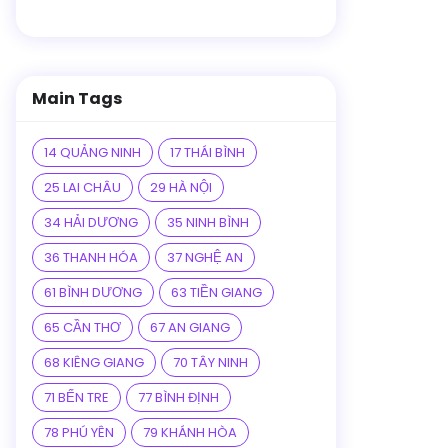
Main Tags
14 QUẢNG NINH
17 THÁI BÌNH
25 LAI CHÂU
29 HÀ NỘI
34 HẢI DƯƠNG
35 NINH BÌNH
36 THANH HÓA
37 NGHỆ AN
61 BÌNH DƯƠNG
63 TIỀN GIANG
65 CẦN THƠ
67 AN GIANG
68 KIÊNG GIANG
70 TÂY NINH
71 BẾN TRE
77 BÌNH ĐỊNH
78 PHÚ YÊN
79 KHÁNH HÒA