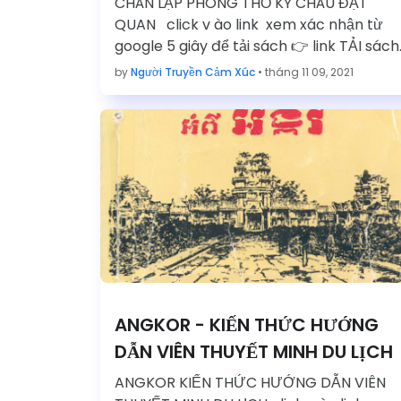
CHÂN LẠP PHONG THỔ KÝ CHÂU ĐẠT
QUAN click v ào link xem xác nhận từ
google 5 giây để tải sách 👉 link TẢI sách
https://d…
by
Người Truyền Cảm Xúc
•
tháng 11 09, 2021
ANGKOR - KIẾN THỨC HƯỚNG
DẪN VIÊN THUYẾT MINH DU LỊCH
ANGKOR KIẾN THỨC HƯỚNG DẪN VIÊN