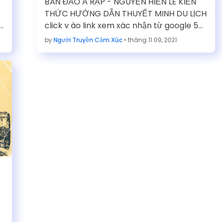
BÁN ĐẢO Ả RẬP - NGUYỄN HIẾN LÊ KIẾN
THUYẾT MINH DU LỊCH
THỨC HƯỚNG DẪN THUYẾT MINH DU LỊCH
click v ào link xem xác nhận từ google 5
giây để tải…
by
Người Truyền Cảm Xúc
•
tháng 11 09, 2021