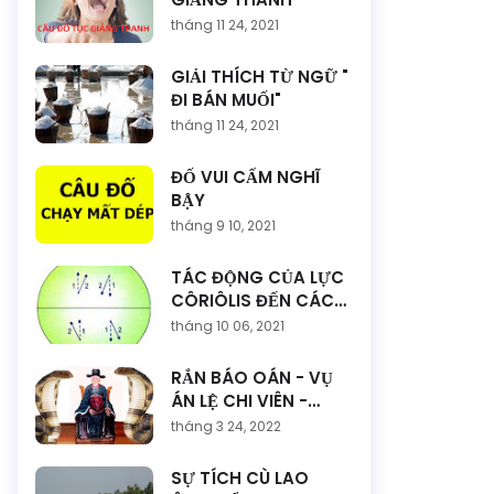
tháng 11 24, 2021
GIẢI THÍCH TỪ NGỮ "
ĐI BÁN MUỐI"
tháng 11 24, 2021
ĐỐ VUI CẤM NGHĨ
BẬY
tháng 9 10, 2021
TÁC ĐỘNG CỦA LỰC
CÔRIÔLIS ĐẾN CÁC
DÒNG BIỂN VÀ HOÀN
tháng 10 06, 2021
LƯU KHÍ QUYỂN
RẮN BÁO OÁN - VỤ
ÁN LỆ CHI VIÊN -
NGUYỄN TRÃI - SỰ
tháng 3 24, 2022
TÍCH VÀ TRUYỀN
THUYẾT
SỰ TÍCH CÙ LAO