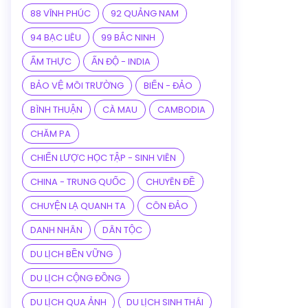
88 VĨNH PHÚC
92 QUẢNG NAM
94 BẠC LIÊU
99 BẮC NINH
ẨM THỰC
ẤN ĐỘ - INDIA
BẢO VỆ MÔI TRƯỜNG
BIỂN - ĐẢO
BÌNH THUẬN
CÀ MAU
CAMBODIA
CHĂM PA
CHIẾN LƯỢC HỌC TẬP - SINH VIÊN
CHINA - TRUNG QUỐC
CHUYÊN ĐỀ
CHUYỆN LẠ QUANH TA
CÔN ĐẢO
DANH NHÂN
DÂN TỘC
DU LỊCH BỀN VỮNG
DU LỊCH CỘNG ĐỒNG
DU LỊCH QUA ẢNH
DU LỊCH SINH THÁI