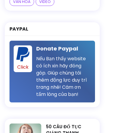
VĂN HÓA
VIDEO
PAYPAL
Donate Paypal
Nếu Bạn thấy website
có ích xin hãy đóng
Click
góp. Giúp chúng tôi
thêm động lực duy trì
trang nhé! Cám ơn
tấm lòng của bạn!
50 CÂU ĐỐ TỤC
GIẢNG THANH