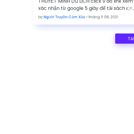
THUYẾT MINH DU LỊCH click v ào link xem
xác nhận từ google 5 giây để tải sách 👉
link TẢI …
by
Người Truyền Cảm Xúc
•
tháng 11 08, 2021
Tả