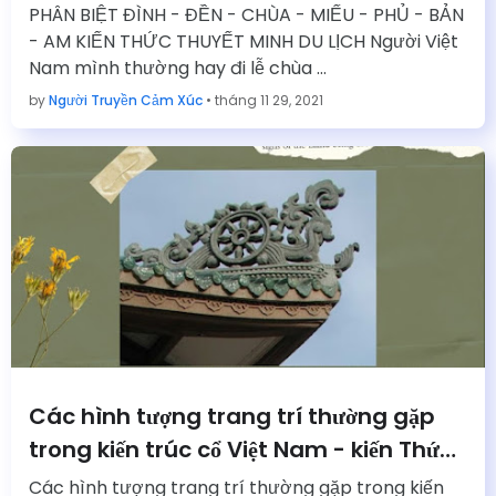
MINH DU LỊCH
PHÂN BIỆT ĐÌNH - ĐỀN - CHÙA - MIẾU - PHỦ - BẢN
- AM KIẾN THỨC THUYẾT MINH DU LỊCH Người Việt
Nam mình thường hay đi lễ chùa …
by
Người Truyền Cảm Xúc
•
tháng 11 29, 2021
Các hình tượng trang trí thường gặp
trong kiến trúc cổ Việt Nam - kiến Thức
Hướng Dẫn Viên Thuyết Minh Du Lịch
Các hình tượng trang trí thường gặp trong kiến