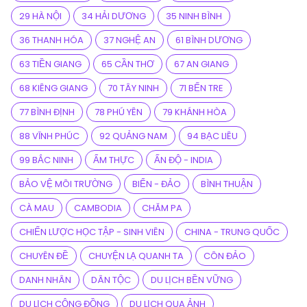
29 HÀ NỘI
34 HẢI DƯƠNG
35 NINH BÌNH
36 THANH HÓA
37 NGHỆ AN
61 BÌNH DƯƠNG
63 TIỀN GIANG
65 CẦN THƠ
67 AN GIANG
68 KIÊNG GIANG
70 TÂY NINH
71 BẾN TRE
77 BÌNH ĐỊNH
78 PHÚ YÊN
79 KHÁNH HÒA
88 VĨNH PHÚC
92 QUẢNG NAM
94 BẠC LIÊU
99 BẮC NINH
ẨM THỰC
ẤN ĐỘ - INDIA
BẢO VỆ MÔI TRƯỜNG
BIỂN - ĐẢO
BÌNH THUẬN
CÀ MAU
CAMBODIA
CHĂM PA
CHIẾN LƯỢC HỌC TẬP - SINH VIÊN
CHINA - TRUNG QUỐC
CHUYÊN ĐỀ
CHUYỆN LẠ QUANH TA
CÔN ĐẢO
DANH NHÂN
DÂN TỘC
DU LỊCH BỀN VỮNG
DU LỊCH CỘNG ĐỒNG
DU LỊCH QUA ẢNH