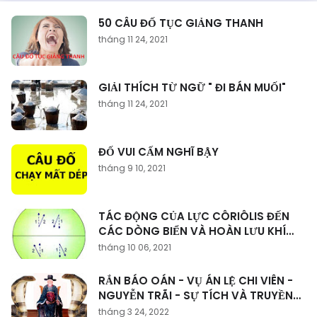
50 CÂU ĐỐ TỤC GIẢNG THANH
tháng 11 24, 2021
GIẢI THÍCH TỪ NGỮ " ĐI BÁN MUỐI"
tháng 11 24, 2021
ĐỐ VUI CẤM NGHĨ BẬY
tháng 9 10, 2021
TÁC ĐỘNG CỦA LỰC CÔRIÔLIS ĐẾN
CÁC DÒNG BIỂN VÀ HOÀN LƯU KHÍ
QUYỂN
tháng 10 06, 2021
RẮN BÁO OÁN - VỤ ÁN LỆ CHI VIÊN -
NGUYỄN TRÃI - SỰ TÍCH VÀ TRUYỀN
THUYẾT
tháng 3 24, 2022