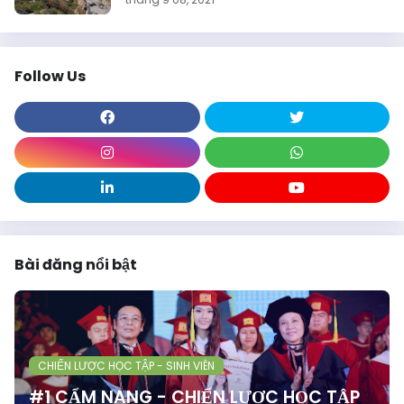
Follow Us
Bài đăng nổi bật
CHIẾN LƯỢC HỌC TẬP - SINH VIÊN
#1 CẨM NANG - CHIẾN LƯỢC HỌC TẬP