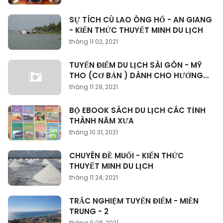
SỰ TÍCH CÙ LAO ÔNG HỔ - AN GIANG
- KIẾN THỨC THUYẾT MINH DU LỊCH
tháng 11 02, 2021
TUYẾN ĐIỂM DU LỊCH SÀI GÒN - MỸ
THO (CƠ BẢN ) DÀNH CHO HƯỚNG
DẪN VIÊN
tháng 11 29, 2021
BỘ EBOOK SÁCH DU LỊCH CÁC TỈNH
THÀNH NĂM XƯA
tháng 10 31, 2021
CHUYÊN ĐỀ MUỐI - KIẾN THỨC
THUYẾT MINH DU LỊCH
tháng 11 24, 2021
TRẮC NGHIỆM TUYẾN ĐIỂM - MIỀN
TRUNG - 2
tháng 9 08, 2021