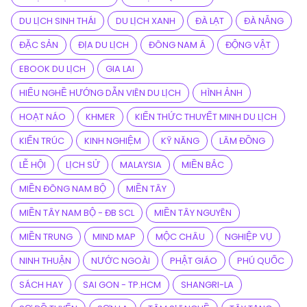
DU LỊCH SINH THÁI
DU LỊCH XANH
ĐÀ LẠT
ĐÀ NẴNG
ĐẶC SẢN
ĐỊA DU LỊCH
ĐÔNG NAM Á
ĐỘNG VẬT
EBOOK DU LỊCH
GIA LAI
HIỂU NGHỀ HƯỚNG DẪN VIÊN DU LỊCH
HÌNH ẢNH
HOẠT NÁO
KHMER
KIẾN THỨC THUYẾT MINH DU LỊCH
KIẾN TRÚC
KINH NGHIỆM
KỸ NĂNG
LÂM ĐỒNG
LỄ HỘI
LỊCH SỬ
MALAYSIA
MIỀN BẮC
MIỀN ĐÔNG NAM BỘ
MIỀN TÂY
MIỀN TÂY NAM BỘ - ĐB SCL
MIỀN TÂY NGUYÊN
MIỀN TRUNG
MIND MAP
MỘC CHÂU
NGHIỆP VỤ
NINH THUẬN
NƯỚC NGOÀI
PHẬT GIÁO
PHÚ QUỐC
SÁCH HAY
SAI GON - TP.HCM
SHANGRI-LA