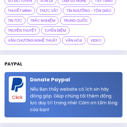
SƠ ĐỒ TUYẾN
SƠN LA
TÂM SỰ NGHỀ
TÂY TẠNG
THUYẾT MINH
THỰC VẬT
TÍN NGƯỠNG - TÔN GIÁO
TIN TỨC
TRẮC NGHIỆM
TRUNG QUỐC
TRUYỀN THUYẾT
TUYẾN ĐIỂM
VĂN CHƯƠNG NGHỆ THUẬT
VĂN HÓA
VIDEO
PAYPAL
Donate Paypal
Nếu Bạn thấy website có ích xin hãy
đóng góp. Giúp chúng tôi thêm động
Click
lực duy trì trang nhé! Cám ơn tấm lòng
của bạn!