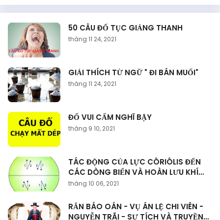
50 CÂU ĐỐ TỤC GIẢNG THANH
tháng 11 24, 2021
GIẢI THÍCH TỪ NGỮ " ĐI BÁN MUỐI"
tháng 11 24, 2021
ĐỐ VUI CẤM NGHĨ BẬY
tháng 9 10, 2021
TÁC ĐỘNG CỦA LỰC CÔRIÔLIS ĐẾN
CÁC DÒNG BIỂN VÀ HOÀN LƯU KHÍ
QUYỂN
tháng 10 06, 2021
RẮN BÁO OÁN - VỤ ÁN LỆ CHI VIÊN -
NGUYỄN TRÃI - SỰ TÍCH VÀ TRUYỀN