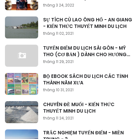
THUYẾT
tháng 3 24, 2022
SỰ TÍCH CÙ LAO ÔNG HỔ - AN GIANG
- KIẾN THỨC THUYẾT MINH DU LỊCH
tháng 11 02, 2021
TUYẾN ĐIỂM DU LỊCH SÀI GÒN - MỸ
THO (CƠ BẢN ) DÀNH CHO HƯỚNG
DẪN VIÊN
tháng 11 29, 2021
BỘ EBOOK SÁCH DU LỊCH CÁC TỈNH
THÀNH NĂM XƯA
tháng 10 31, 2021
CHUYÊN ĐỀ MUỐI - KIẾN THỨC
THUYẾT MINH DU LỊCH
tháng 11 24, 2021
TRẮC NGHIỆM TUYẾN ĐIỂM - MIỀN