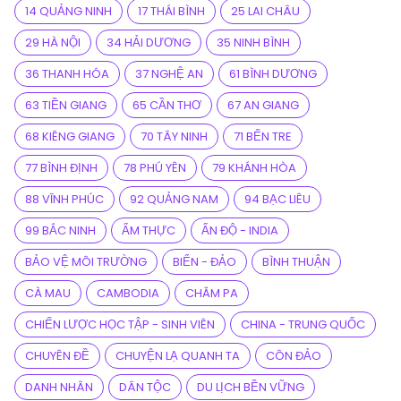
14 QUẢNG NINH
17 THÁI BÌNH
25 LAI CHÂU
29 HÀ NỘI
34 HẢI DƯƠNG
35 NINH BÌNH
36 THANH HÓA
37 NGHỆ AN
61 BÌNH DƯƠNG
63 TIỀN GIANG
65 CẦN THƠ
67 AN GIANG
68 KIÊNG GIANG
70 TÂY NINH
71 BẾN TRE
77 BÌNH ĐỊNH
78 PHÚ YÊN
79 KHÁNH HÒA
88 VĨNH PHÚC
92 QUẢNG NAM
94 BẠC LIÊU
99 BẮC NINH
ẨM THỰC
ẤN ĐỘ - INDIA
BẢO VỆ MÔI TRƯỜNG
BIỂN - ĐẢO
BÌNH THUẬN
CÀ MAU
CAMBODIA
CHĂM PA
CHIẾN LƯỢC HỌC TẬP - SINH VIÊN
CHINA - TRUNG QUỐC
CHUYÊN ĐỀ
CHUYỆN LẠ QUANH TA
CÔN ĐẢO
DANH NHÂN
DÂN TỘC
DU LỊCH BỀN VỮNG