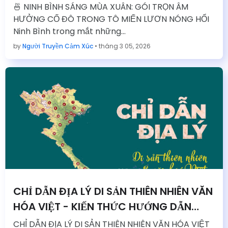
🍜 NINH BÌNH SÁNG MÙA XUÂN: GÓI TRỌN ÂM
HƯỞNG CỐ ĐÔ TRONG TÔ MIẾN LƯƠN NÓNG HỔI
Ninh Bình trong mắt những…
by
Người Truyền Cảm Xúc
•
tháng 3 05, 2026
CHỈ DẪN ĐỊA LÝ DI SẢN THIÊN NHIÊN VĂN
HÓA VIỆT - KIẾN THỨC HƯỚNG DẪN
VIÊN THUYẾT MINH DU LỊCH
CHỈ DẪN ĐỊA LÝ DI SẢN THIÊN NHIÊN VĂN HÓA VIỆT