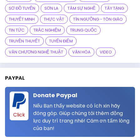
SƠ ĐỒ TUYẾN
SƠN LA
TÂM SỰ NGHỀ
TÂY TẠNG
THUYẾT MINH
THỰC VẬT
TÍN NGƯỠNG - TÔN GIÁO
TIN TỨC
TRẮC NGHIỆM
TRUNG QUỐC
TRUYỀN THUYẾT
TUYẾN ĐIỂM
VĂN CHƯƠNG NGHỆ THUẬT
VĂN HÓA
VIDEO
PAYPAL
Donate Paypal
Nếu Bạn thấy website có ích xin hãy
đóng góp. Giúp chúng tôi thêm động
Click
lực duy trì trang nhé! Cám ơn tấm lòng
của bạn!