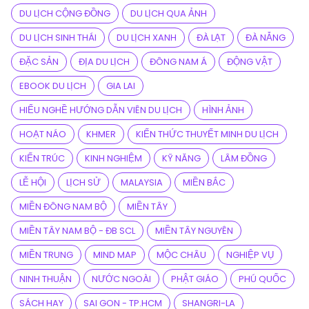
DU LỊCH CỘNG ĐỒNG
DU LỊCH QUA ẢNH
DU LỊCH SINH THÁI
DU LỊCH XANH
ĐÀ LẠT
ĐÀ NẴNG
ĐẶC SẢN
ĐỊA DU LỊCH
ĐÔNG NAM Á
ĐỘNG VẬT
EBOOK DU LỊCH
GIA LAI
HIỂU NGHỀ HƯỚNG DẪN VIÊN DU LỊCH
HÌNH ẢNH
HOẠT NÁO
KHMER
KIẾN THỨC THUYẾT MINH DU LỊCH
KIẾN TRÚC
KINH NGHIỆM
KỸ NĂNG
LÂM ĐỒNG
LỄ HỘI
LỊCH SỬ
MALAYSIA
MIỀN BẮC
MIỀN ĐÔNG NAM BỘ
MIỀN TÂY
MIỀN TÂY NAM BỘ - ĐB SCL
MIỀN TÂY NGUYÊN
MIỀN TRUNG
MIND MAP
MỘC CHÂU
NGHIỆP VỤ
NINH THUẬN
NƯỚC NGOÀI
PHẬT GIÁO
PHÚ QUỐC
SÁCH HAY
SAI GON - TP.HCM
SHANGRI-LA