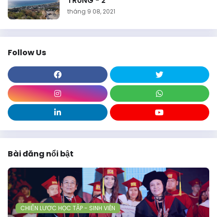
TRUNG - 2
tháng 9 08, 2021
Follow Us
Bài đăng nổi bật
CHIẾN LƯỢC HỌC TẬP - SINH VIÊN