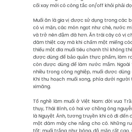
cối xay mới có công tắc on/off khỏi phải đọ
Muối ăn là gia vị được sử dụng trong các
có vị mặn, các món ngọt như chè, nước mía
và trở nên đậm đà hơn. Ăn trái cây có vị ch
đâm thiệt cay mà khi chấm một miếng cóc v
thiếu một dĩa muối tiêu chanh thì không t
được dùng để bảo quản thực phẩm, làm ra 
còn được dùng để làm nước mắm. Ngoài 
nhiều trong công nghiệp, muối được dùng để
Khi thu hoạch muối xong, phía dưới người
ximăng.
Tổ nghề làm muối ở Việt Nam: đời vua Tr
thụy, Thái Bình, có hai vợ chồng ông nguy
là Nguyệt Ánh, tương truyền khi cô đi đến
một đám mây che nắng cho cô. Những ruộ
tốt: muối trắng như bông, độ mặn rất cao.