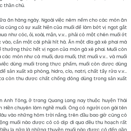
c thần chú.
 bữa ăn hàng ngày. Ngoài việc nêm nếm cho các món ăn
 cũng có sự xuất hiện của muối để làm bớt vị ngọt gắt
ua như cóc, ỏi, xoài, mận, v.v… phải có một chén muối ớt
ào, cắn một cái phải hít hà. Ăn một dĩa gà xé phai mà
hể thưởng thức hết vị ngon của món gà xé phai. Muối còn
các món như cà muối, dưa muối, thịt muối v.v… và muối
việc dùng muối trong thực phẩm, muối còn được dùng
 sản xuất xà phòng, hidro, clo, natri, chất tẩy rửa v.v…
 ta còn thu được chất chống đông dùng trong sản xuất
ần Anh Tông, ở trang Quang Lang nay thuộc huyện Thái
ễn Hiền chuyên làm nghề muối. Ông có người con gái tên
 đâu vào những hôm trời nắng, trên đầu bao giờ cũng có
ng muối nào được cô có dịp đi qua đều thu hoạch rất
 Điều lạ nữa là những thuyền muối nào được cô đến gần