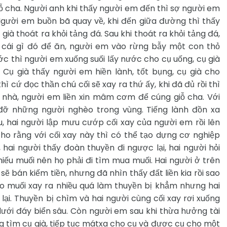
iỗ cha. Người anh khi thấy người em đến thì sợ người em
. Người em buồn bã quay về, khi đến giữa đường thì thấy
già thoát ra khỏi tảng đá. Sau khi thoát ra khỏi tảng đá,
 cái gì đó để ăn, người em vào rừng bẫy một con thỏ
c thì người em xuống suối lấy nước cho cụ uống, cụ già
ụ già thấy người em hiền lành, tốt bụng, cụ già cho
 cứ đọc thần chú cối sẽ xay ra thứ ấy, khi đã đủ rồi thì
n nhà, người em liền xin mâm cơm để cúng giỗ cha. Với
đỡ những người nghèo trong vùng. Tiếng lành đồn xa
u, hai người lập mưu cướp cối xay của người em rồi lên
ho rằng với cối xay này thì có thể tạo dựng cơ nghiệp
, hai người thấy đoàn thuyền đi ngược lại, hai người hỏi
hiếu muối nên họ phải đi tìm mua muối. Hai người ở trên
ẽ bán kiếm tiền, nhưng đã nhìn thấy đất liền kia rồi sao
do muối xay ra nhiều quá làm thuyền bị khẳm nhưng hai
 lại. Thuyền bị chìm và hai người cùng cối xay rơi xuống
 dưới đáy biển sâu. Còn người em sau khi thừa hưởng tài
g tìm cụ già, tiếp tục mátxa cho cụ và được cụ cho một