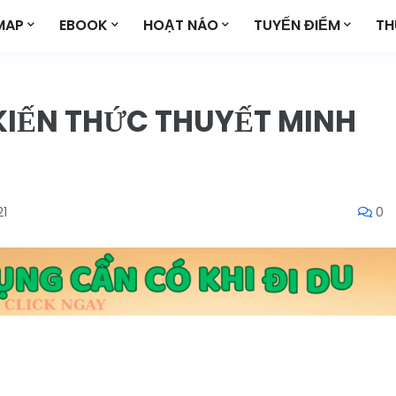
MAP
EBOOK
HOẠT NÁO
TUYẾN ĐIỂM
TH
KIẾN THỨC THUYẾT MINH
21
0