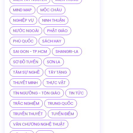
MIND MAP
MỘC CHÂU
NGHIỆP VỤ
NINH THUẬN
NƯỚC NGOÀI
PHẬT GIÁO
PHÚ QUỐC
SÁCH HAY
SAI GON - TP.HCM
SHANGRI-LA
SƠ ĐỒ TUYẾN
SƠN LA
TÂM SỰ NGHỀ
TÂY TẠNG
THUYẾT MINH
THỰC VẬT
TÍN NGƯỠNG - TÔN GIÁO
TIN TỨC
TRẮC NGHIỆM
TRUNG QUỐC
TRUYỀN THUYẾT
TUYẾN ĐIỂM
VĂN CHƯƠNG NGHỆ THUẬT