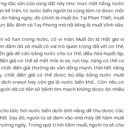
hững đặc sản của vùng đất này như: mực một nắng, nước
ản kể trên, từ nước biển người ta cũng làm ra được một
 ăn hàng ngày, đó chính là muối ăn. Tại Phan Thiết, muối
ực Bắc Bình và Tuy Phong mà nổi tiếng là muối Vĩnh Hảo.
n vô hạn trong nước, có vị mặn. Muối ăn là một gia vị
đậm đà và muối có vai trò quan trọng đối với cơ thể,
iện giải để cân bằng nước cho cơ thể, điều hòa huyết áp,
 điện giải cơ thể sẽ mệt mỏi, lo sợ, run tay, nặng có thể co
 chất điện giải thường do vận động mạnh, thời tiết nắng
ảy, chất điện giải có thể được bù đắp bằng nước muối
dịch oresol hay còn gọi là nước biển khô… Còn nếu cơ
người đã có tiền sữ bệnh tim mạch không được ăn nhiều
 cho bốc hơi nước biển dưới ánh nắng để thu được các
i hột. Sau đó, người ta sẽ đem vào nhà máy để hầm muối
ường ngày. Trong quá trình hầm muối, người ta sẽ cho