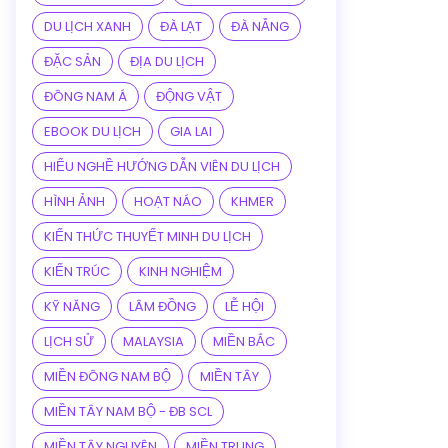
DU LỊCH XANH
ĐÀ LẠT
ĐÀ NẴNG
ĐẶC SẢN
ĐỊA DU LỊCH
ĐÔNG NAM Á
ĐỘNG VẬT
EBOOK DU LỊCH
GIA LAI
HIỂU NGHỀ HƯỚNG DẪN VIÊN DU LỊCH
HÌNH ẢNH
HOẠT NÁO
KHMER
KIẾN THỨC THUYẾT MINH DU LỊCH
KIẾN TRÚC
KINH NGHIỆM
KỸ NĂNG
LÂM ĐỒNG
LỄ HỘI
LỊCH SỬ
MALAYSIA
MIỀN BẮC
MIỀN ĐÔNG NAM BỘ
MIỀN TÂY
MIỀN TÂY NAM BỘ - ĐB SCL
MIỀN TÂY NGUYÊN
MIỀN TRUNG