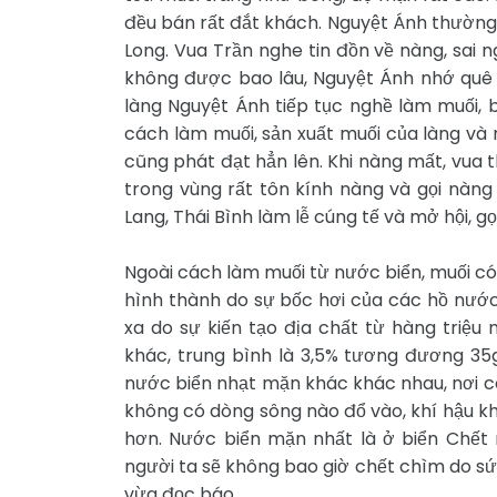
đều bán rất đắt khách. Nguyệt Ánh thường
Long. Vua Trần nghe tin đồn về nàng, sai 
không được bao lâu, Nguyệt Ánh nhớ quê 
làng Nguyệt Ánh tiếp tục nghề làm muối, b
cách làm muối, sản xuất muối của làng và 
cũng phát đạt hẳn lên. Khi nàng mất, vua 
trong vùng rất tôn kính nàng và gọi nàn
Lang, Thái Bình làm lễ cúng tế và mở hội, gọ
Ngoài cách làm muối từ nước biển, muối c
hình thành do sự bốc hơi của các hồ nước 
xa do sự kiến tạo địa chất từ hàng triệu
khác, trung bình là 3,5% tương đương 35g 
nước biển nhạt mặn khác khác nhau, nơi có
không có dòng sông nào đổ vào, khí hậu kh
hơn. Nước biển mặn nhất là ở biển Chết 
người ta sẽ không bao giờ chết chìm do sức
vừa đọc báo...