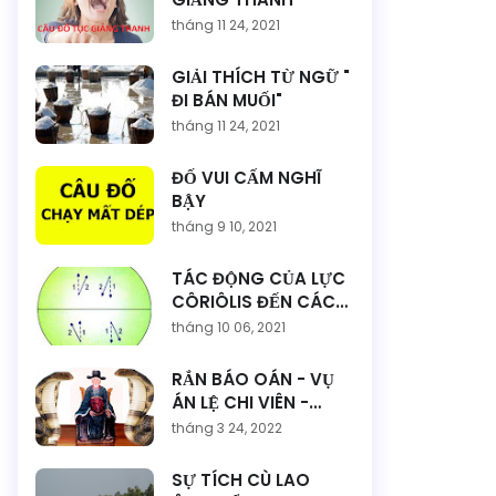
tháng 11 24, 2021
GIẢI THÍCH TỪ NGỮ "
ĐI BÁN MUỐI"
tháng 11 24, 2021
ĐỐ VUI CẤM NGHĨ
BẬY
tháng 9 10, 2021
TÁC ĐỘNG CỦA LỰC
CÔRIÔLIS ĐẾN CÁC
DÒNG BIỂN VÀ HOÀN
tháng 10 06, 2021
LƯU KHÍ QUYỂN
RẮN BÁO OÁN - VỤ
ÁN LỆ CHI VIÊN -
NGUYỄN TRÃI - SỰ
tháng 3 24, 2022
TÍCH VÀ TRUYỀN
THUYẾT
SỰ TÍCH CÙ LAO