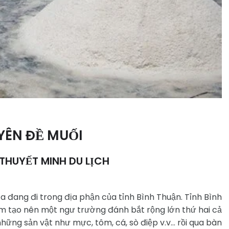
YÊN ĐỀ MUỐI
THUYẾT MINH DU LỊCH
a đang đi trong địa phận của tỉnh Bình Thuận. Tỉnh Bình
m tạo nên một ngư trường đánh bắt rộng lớn thứ hai cả
ững sản vật như mực, tôm, cá, sò điệp v.v… rồi qua bàn