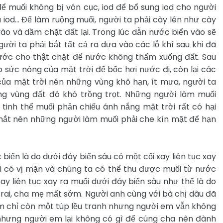
 muối không bị vón cục, iod để bổ sung iod cho người
iod… Để làm ruộng muối, người ta phải cày lên như cày
vào và dầm chặt đất lại. Trong lúc dẫn nước biển vào sẽ
ười ta phải bắt tất cả ra dựa vào các lỗ khí sau khi đã
ước cho thật chặt để nước không thấm xuống đất. Sau
 sức nóng của mặt trời để bốc hơi nước đi, còn lại các
của mặt trời nên những vùng khô hạn, ít mưa, người ta
g vùng đất đó khó trồng trọt. Những người làm muối
tinh thể muối phản chiếu ánh nắng mặt trời rất có hại
mắt nên những người làm muối phải che kín mặt để hạn
iển là do dưới đáy biển sâu có một cối xay liên tục xay
 có vị mặn và chúng ta có thể thu được muối từ nước
ay liên tục xay ra muối dưới đáy biển sâu như thế là do
rai, cha mẹ mất sớm. Người anh cùng với bà chị dâu đã
 em chỉ còn một túp lều tranh nhưng người em vẫn không
nhưng người em lại không có gì để cúng cha nên đành