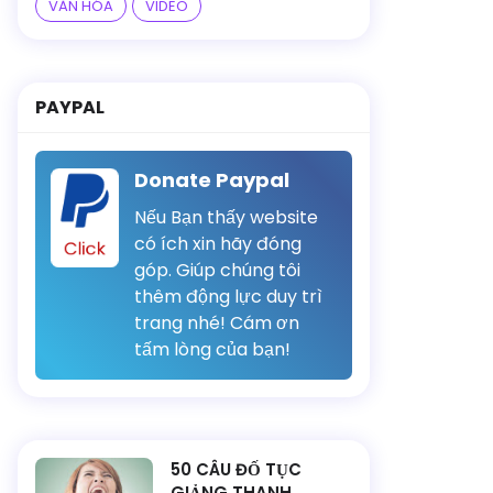
VĂN HÓA
VIDEO
PAYPAL
Donate Paypal
Nếu Bạn thấy website
có ích xin hãy đóng
Click
góp. Giúp chúng tôi
thêm động lực duy trì
trang nhé! Cám ơn
tấm lòng của bạn!
50 CÂU ĐỐ TỤC
GIẢNG THANH