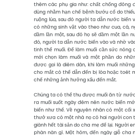
thêm các phụ gia như: chất chống đông để
dùng nhằm hạn chế bệnh bướu cổ do thiếu 
ruộng lúa, sau đó người ta dẫn nước biển 
có những sinh vật vào theo như cua, cá, ng
dầm lần một, sau đó họ sẽ dầm một lần n
đó, người ta dẫn nước biển vào và nhờ vào
tinh thể muối. Để làm muối cần sức nóng 
mới chọn làm muối và một phần do nhữn
được gọi là diêm dân, khi làm muối những 
cho mắt có thể dẫn đến bị lòa hoặc toét 
chế những ảnh hưởng xấu đến mắt.
Chúng ta có thể thu được muối ăn từ nước b
ra muối suốt ngày đêm nên nước biển mới
biển như thế. Về nguyên nhân có một cối x
thưở xưa có một nhà nọ có hai người con t
giành hết tài sản do cha mẹ để lại. Người
phàn nàn gì. Một hôm, đến ngày giỗ cha 