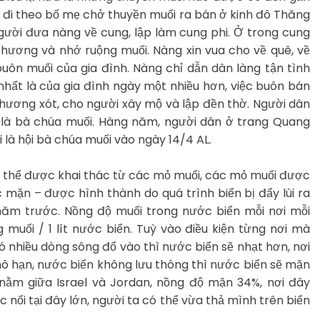
 đi theo bố mẹ chở thuyền muối ra bán ở kinh đô Thăng
người đưa nàng về cung, lập làm cung phi. Ở trong cung
hương và nhớ ruộng muối. Nàng xin vua cho về quê, về
uôn muối của gia đình. Nàng chỉ dẫn dân làng tận tình
nhất là của gia đình ngày một nhiều hơn, việc buôn bán
thương xót, cho người xây mộ và lập đền thờ. Người dân
g là bà chúa muối. Hàng năm, người dân ở trang Quang
i là hội bà chúa muối vào ngày 14/4 AL.
ó thể được khai thác từ các mỏ muối, các mỏ muối được
mặn – được hình thành do quá trình biển bị đẩy lùi ra
 năm trước. Nồng độ muối trong nước biển mỗi nơi mỗi
muối / 1 lít nước biển. Tuỳ vào điều kiện từng nơi mà
 nhiều dòng sông đổ vào thì nước biển sẽ nhạt hơn, nơi
ô hạn, nước biển không lưu thông thì nước biển sẽ mặn
nằm giữa Israel và Jordan, nồng độ mặn 34%, nơi đây
 nổi tại đây lớn, người ta có thể vừa thả mình trên biển