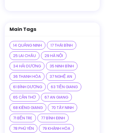
Main Tags
14 QUẢNG NINH
17 THÁI BÌNH
25 LAI CHÂU
29 HÀ NỘI
34 HẢI DƯƠNG
35 NINH BÌNH
36 THANH HÓA
37 NGHỆ AN
61 BÌNH DƯƠNG
63 TIỀN GIANG
65 CẦN THƠ
67 AN GIANG
68 KIÊNG GIANG
70 TÂY NINH
71 BẾN TRE
77 BÌNH ĐỊNH
78 PHÚ YÊN
79 KHÁNH HÒA