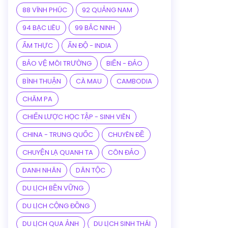
88 VĨNH PHÚC
92 QUẢNG NAM
94 BẠC LIÊU
99 BẮC NINH
ẨM THỰC
ẤN ĐỘ - INDIA
BẢO VỆ MÔI TRƯỜNG
BIỂN - ĐẢO
BÌNH THUẬN
CÀ MAU
CAMBODIA
CHĂM PA
CHIẾN LƯỢC HỌC TẬP - SINH VIÊN
CHINA - TRUNG QUỐC
CHUYÊN ĐỀ
CHUYỆN LẠ QUANH TA
CÔN ĐẢO
DANH NHÂN
DÂN TỘC
DU LỊCH BỀN VỮNG
DU LỊCH CỘNG ĐỒNG
DU LỊCH QUA ẢNH
DU LỊCH SINH THÁI