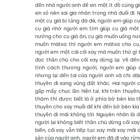
đến nhà người anh để xin một ít đồ cúng g
xin xỏ nên sai gia nhân trong nhà đuổi đi
một cụ già bị tảng đá đè, người em giúp cụ 
cụ già nhờ người em tìm giúp cụ già một
nướng cho cụ già ăn, cụ già muốn uống nướ
muốn mátxa thì người em mátxa cho cụ. C
người em một cái cối xay mà muốn thứ gì thì
đọc thần chú cho cối xay dừng lại. Về đế
tính cách thương người, người em giúp 
nhưng lại đến tai của người anh và chị dâ
thuyền đi sang vùng đất khác. Hai người c
gấp mấy chục lần hiện tại. khi trên thuyền
thăm thì được biết là ở phía bờ bên kia t
thuyền cho xay muối để khi đến bờ bên kia s
thuyền đi mãi không tới. Nguyên nhân là 
người lại không biết thần chú dừng cối xay
biển, cối xay vẫn tiếp tục xay mãi xay mãi
sản của người anh, người em đã đi vào rừn