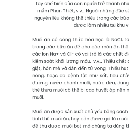
tay chế biến của con người trở thành n
mắm Phan Thiết, v.v… Ngoài những đặc s
nguyên liệu không thể thiếu trong các bữa
được làm nhiều tại khu v
Muối ăn có công thức hóa học là NaCl, ta
trong các bữa ăn để cho các món ăn thêm 
các ion Na+ và Cl- có vai trò là các chất đ
kiểm soát khối lượng máu,
v.v... Thiếu chất
giật, hôn mê và dẫn đến tử vong. Thiếu hụt
nóng, hoặc do bệnh tật như sốt, tiêu ch
đường, nước chanh muối, nước dừa, dung 
thể thừa muối có thể bị cao huyết áp nên 
muối.
Muối ăn được sản xuất chủ yếu bằng cách
tinh thể muối ăn, hay còn được gọi là muố
để thu được muối bọt mà chúng ta dùng th