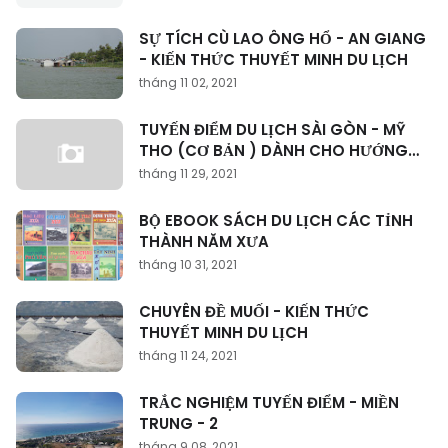
SỰ TÍCH CÙ LAO ÔNG HỔ - AN GIANG
- KIẾN THỨC THUYẾT MINH DU LỊCH
tháng 11 02, 2021
TUYẾN ĐIỂM DU LỊCH SÀI GÒN - MỸ
THO (CƠ BẢN ) DÀNH CHO HƯỚNG
DẪN VIÊN
tháng 11 29, 2021
BỘ EBOOK SÁCH DU LỊCH CÁC TỈNH
THÀNH NĂM XƯA
tháng 10 31, 2021
CHUYÊN ĐỀ MUỐI - KIẾN THỨC
THUYẾT MINH DU LỊCH
tháng 11 24, 2021
TRẮC NGHIỆM TUYẾN ĐIỂM - MIỀN
TRUNG - 2
tháng 9 08, 2021