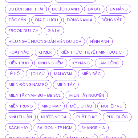
DU LỊCH SINH THÁI
DU LỊCH XANH
ĐÀ LẠT
ĐÀ NẴNG
ĐẶC SẢN
ĐỊA DU LỊCH
ĐÔNG NAM Á
ĐỘNG VẬT
EBOOK DU LỊCH
GIA LAI
HIỂU NGHỀ HƯỚNG DẪN VIÊN DU LỊCH
HÌNH ẢNH
HOẠT NÁO
KHMER
KIẾN THỨC THUYẾT MINH DU LỊCH
KIẾN TRÚC
KINH NGHIỆM
KỸ NĂNG
LÂM ĐỒNG
LỄ HỘI
LỊCH SỬ
MALAYSIA
MIỀN BẮC
MIỀN ĐÔNG NAM BỘ
MIỀN TÂY
MIỀN TÂY NAM BỘ - ĐB SCL
MIỀN TÂY NGUYÊN
MIỀN TRUNG
MIND MAP
MỘC CHÂU
NGHIỆP VỤ
NINH THUẬN
NƯỚC NGOÀI
PHẬT GIÁO
PHÚ QUỐC
SÁCH HAY
SAI GON - TP.HCM
SHANGRI-LA