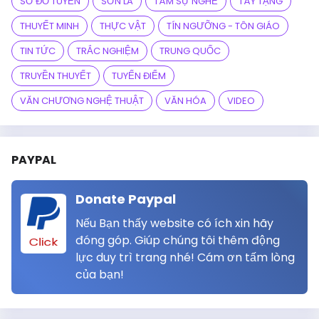
SƠ ĐỒ TUYẾN
SƠN LA
TÂM SỰ NGHỀ
TÂY TẠNG
THUYẾT MINH
THỰC VẬT
TÍN NGƯỠNG - TÔN GIÁO
TIN TỨC
TRẮC NGHIỆM
TRUNG QUỐC
TRUYỀN THUYẾT
TUYẾN ĐIỂM
VĂN CHƯƠNG NGHỆ THUẬT
VĂN HÓA
VIDEO
PAYPAL
Donate Paypal
Nếu Bạn thấy website có ích xin hãy
đóng góp. Giúp chúng tôi thêm động
Click
lực duy trì trang nhé! Cám ơn tấm lòng
của bạn!