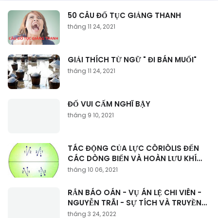
50 CÂU ĐỐ TỤC GIẢNG THANH
tháng 11 24, 2021
GIẢI THÍCH TỪ NGỮ " ĐI BÁN MUỐI"
tháng 11 24, 2021
ĐỐ VUI CẤM NGHĨ BẬY
tháng 9 10, 2021
TÁC ĐỘNG CỦA LỰC CÔRIÔLIS ĐẾN
CÁC DÒNG BIỂN VÀ HOÀN LƯU KHÍ
QUYỂN
tháng 10 06, 2021
RẮN BÁO OÁN - VỤ ÁN LỆ CHI VIÊN -
NGUYỄN TRÃI - SỰ TÍCH VÀ TRUYỀN
THUYẾT
tháng 3 24, 2022