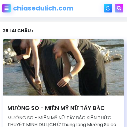
chiasedulich.com
25 LAI CHÂU
MƯỜNG SO - MIỀN MỸ NỮ TÂY BẮC
MƯỜNG SO - MIỀN MỸ NỮ TÂY BẮC KIẾN THỨC
THUYẾT MINH DU LỊCH Ở thung lũng Mường So có