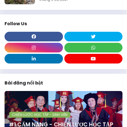
Follow Us
Bài đăng nổi bật
CHIẾN LƯỢC HỌC TẬP - SINH VIÊN
#1 CẨM NANG - CHIẾN LƯỢC HỌC TẬP