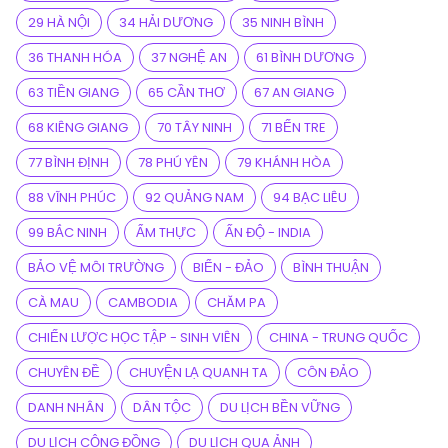
29 HÀ NỘI
34 HẢI DƯƠNG
35 NINH BÌNH
36 THANH HÓA
37 NGHỆ AN
61 BÌNH DƯƠNG
63 TIỀN GIANG
65 CẦN THƠ
67 AN GIANG
68 KIÊNG GIANG
70 TÂY NINH
71 BẾN TRE
77 BÌNH ĐỊNH
78 PHÚ YÊN
79 KHÁNH HÒA
88 VĨNH PHÚC
92 QUẢNG NAM
94 BẠC LIÊU
99 BẮC NINH
ẨM THỰC
ẤN ĐỘ - INDIA
BẢO VỆ MÔI TRƯỜNG
BIỂN - ĐẢO
BÌNH THUẬN
CÀ MAU
CAMBODIA
CHĂM PA
CHIẾN LƯỢC HỌC TẬP - SINH VIÊN
CHINA - TRUNG QUỐC
CHUYÊN ĐỀ
CHUYỆN LẠ QUANH TA
CÔN ĐẢO
DANH NHÂN
DÂN TỘC
DU LỊCH BỀN VỮNG
DU LỊCH CỘNG ĐỒNG
DU LỊCH QUA ẢNH