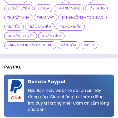
SƠ ĐỒ TUYẾN
SƠN LA
TÂM SỰ NGHỀ
TÂY TẠNG
THUYẾT MINH
THỰC VẬT
TÍN NGƯỠNG - TÔN GIÁO
TIN TỨC
TRẮC NGHIỆM
TRUNG QUỐC
TRUYỀN THUYẾT
TUYẾN ĐIỂM
VĂN CHƯƠNG NGHỆ THUẬT
VĂN HÓA
VIDEO
PAYPAL
Donate Paypal
Nếu Bạn thấy website có ích xin hãy
đóng góp. Giúp chúng tôi thêm động
Click
lực duy trì trang nhé! Cám ơn tấm lòng
của bạn!