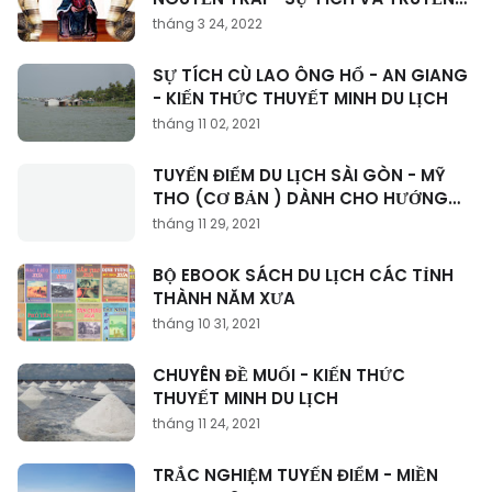
THUYẾT
tháng 3 24, 2022
SỰ TÍCH CÙ LAO ÔNG HỔ - AN GIANG
- KIẾN THỨC THUYẾT MINH DU LỊCH
tháng 11 02, 2021
TUYẾN ĐIỂM DU LỊCH SÀI GÒN - MỸ
THO (CƠ BẢN ) DÀNH CHO HƯỚNG
DẪN VIÊN
tháng 11 29, 2021
BỘ EBOOK SÁCH DU LỊCH CÁC TỈNH
THÀNH NĂM XƯA
tháng 10 31, 2021
CHUYÊN ĐỀ MUỐI - KIẾN THỨC
THUYẾT MINH DU LỊCH
tháng 11 24, 2021
TRẮC NGHIỆM TUYẾN ĐIỂM - MIỀN