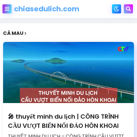
chiasedulich.com
CÀ MAU
🎤 thuyết minh du lịch | CÔNG TRÌNH
CẦU VƯỢT BIỂN NỐI ĐẢO HÒN KHOAI
THUYẾT MINH DU LỊCH – CÔNG TRÌNH CẦU VƯỢT