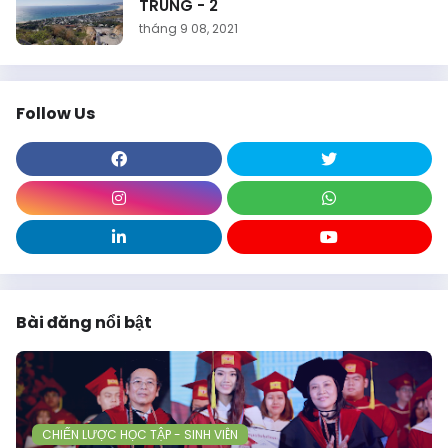
TRUNG - 2
tháng 9 08, 2021
Follow Us
Bài đăng nổi bật
CHIẾN LƯỢC HỌC TẬP - SINH VIÊN