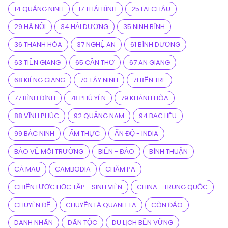
14 QUẢNG NINH
17 THÁI BÌNH
25 LAI CHÂU
29 HÀ NỘI
34 HẢI DƯƠNG
35 NINH BÌNH
36 THANH HÓA
37 NGHỆ AN
61 BÌNH DƯƠNG
63 TIỀN GIANG
65 CẦN THƠ
67 AN GIANG
68 KIÊNG GIANG
70 TÂY NINH
71 BẾN TRE
77 BÌNH ĐỊNH
78 PHÚ YÊN
79 KHÁNH HÒA
88 VĨNH PHÚC
92 QUẢNG NAM
94 BẠC LIÊU
99 BẮC NINH
ẨM THỰC
ẤN ĐỘ - INDIA
BẢO VỆ MÔI TRƯỜNG
BIỂN - ĐẢO
BÌNH THUẬN
CÀ MAU
CAMBODIA
CHĂM PA
CHIẾN LƯỢC HỌC TẬP - SINH VIÊN
CHINA - TRUNG QUỐC
CHUYÊN ĐỀ
CHUYỆN LẠ QUANH TA
CÔN ĐẢO
DANH NHÂN
DÂN TỘC
DU LỊCH BỀN VỮNG