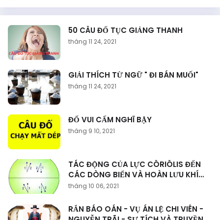
50 CÂU ĐỐ TỤC GIẢNG THANH
tháng 11 24, 2021
GIẢI THÍCH TỪ NGỮ " ĐI BÁN MUỐI"
tháng 11 24, 2021
ĐỐ VUI CẤM NGHĨ BẬY
tháng 9 10, 2021
TÁC ĐỘNG CỦA LỰC CÔRIÔLIS ĐẾN
CÁC DÒNG BIỂN VÀ HOÀN LƯU KHÍ
QUYỂN
tháng 10 06, 2021
RẮN BÁO OÁN - VỤ ÁN LỆ CHI VIÊN -
NGUYỄN TRÃI - SỰ TÍCH VÀ TRUYỀN