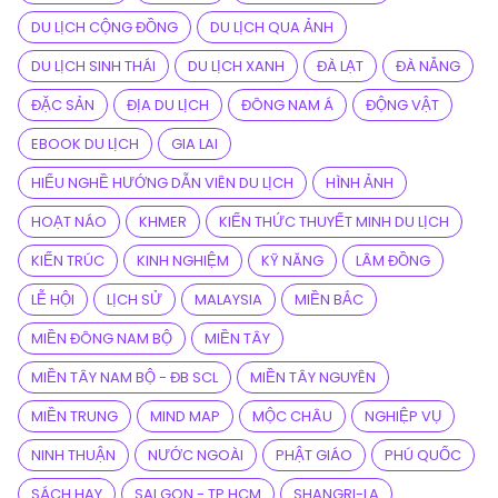
DU LỊCH CỘNG ĐỒNG
DU LỊCH QUA ẢNH
DU LỊCH SINH THÁI
DU LỊCH XANH
ĐÀ LẠT
ĐÀ NẴNG
ĐẶC SẢN
ĐỊA DU LỊCH
ĐÔNG NAM Á
ĐỘNG VẬT
EBOOK DU LỊCH
GIA LAI
HIỂU NGHỀ HƯỚNG DẪN VIÊN DU LỊCH
HÌNH ẢNH
HOẠT NÁO
KHMER
KIẾN THỨC THUYẾT MINH DU LỊCH
KIẾN TRÚC
KINH NGHIỆM
KỸ NĂNG
LÂM ĐỒNG
LỄ HỘI
LỊCH SỬ
MALAYSIA
MIỀN BẮC
MIỀN ĐÔNG NAM BỘ
MIỀN TÂY
MIỀN TÂY NAM BỘ - ĐB SCL
MIỀN TÂY NGUYÊN
MIỀN TRUNG
MIND MAP
MỘC CHÂU
NGHIỆP VỤ
NINH THUẬN
NƯỚC NGOÀI
PHẬT GIÁO
PHÚ QUỐC
SÁCH HAY
SAI GON - TP.HCM
SHANGRI-LA