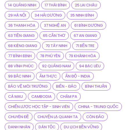
14 QUẢNG NINH
17 THÁI BÌNH
25 LAI CHÂU
29 HÀ NỘI
34 HẢI DƯƠNG
35 NINH BÌNH
36 THANH HÓA
37 NGHỆ AN
61 BÌNH DƯƠNG
63 TIỀN GIANG
65 CẦN THƠ
67 AN GIANG
68 KIÊNG GIANG
70 TÂY NINH
71 BẾN TRE
77 BÌNH ĐỊNH
78 PHÚ YÊN
79 KHÁNH HÒA
88 VĨNH PHÚC
92 QUẢNG NAM
94 BẠC LIÊU
99 BẮC NINH
ẨM THỰC
ẤN ĐỘ - INDIA
BẢO VỆ MÔI TRƯỜNG
BIỂN - ĐẢO
BÌNH THUẬN
CÀ MAU
CAMBODIA
CHĂM PA
CHIẾN LƯỢC HỌC TẬP - SINH VIÊN
CHINA - TRUNG QUỐC
CHUYÊN ĐỀ
CHUYỆN LẠ QUANH TA
CÔN ĐẢO
DANH NHÂN
DÂN TỘC
DU LỊCH BỀN VỮNG