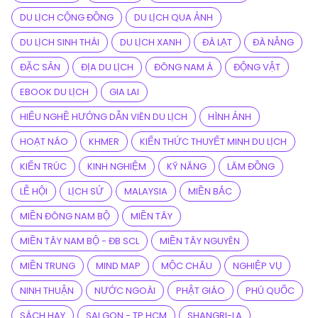
DU LỊCH CỘNG ĐỒNG
DU LỊCH QUA ẢNH
DU LỊCH SINH THÁI
DU LỊCH XANH
ĐÀ LẠT
ĐÀ NẴNG
ĐẶC SẢN
ĐỊA DU LỊCH
ĐÔNG NAM Á
ĐỘNG VẬT
EBOOK DU LỊCH
GIA LAI
HIỂU NGHỀ HƯỚNG DẪN VIÊN DU LỊCH
HÌNH ẢNH
HOẠT NÁO
KHMER
KIẾN THỨC THUYẾT MINH DU LỊCH
KIẾN TRÚC
KINH NGHIỆM
KỸ NĂNG
LÂM ĐỒNG
LỄ HỘI
LỊCH SỬ
MALAYSIA
MIỀN BẮC
MIỀN ĐÔNG NAM BỘ
MIỀN TÂY
MIỀN TÂY NAM BỘ - ĐB SCL
MIỀN TÂY NGUYÊN
MIỀN TRUNG
MIND MAP
MỘC CHÂU
NGHIỆP VỤ
NINH THUẬN
NƯỚC NGOÀI
PHẬT GIÁO
PHÚ QUỐC
SÁCH HAY
SAI GON - TP.HCM
SHANGRI-LA