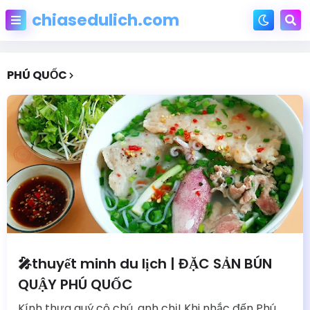
chiasedulich.com
PHÚ QUỐC
🎤thuyết minh du lịch | ĐẶC SẢN BÚN
QUẬY PHÚ QUỐC
Kính thưa quý cô chú, anh chị! Khi nhắc đến Phú