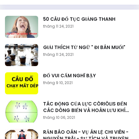
50 CÂU ĐỐ TỤC GIẢNG THANH
tháng 11 24, 2021
GIẢI THÍCH TỪ NGỮ " ĐI BÁN MUỐI"
tháng 11 24, 2021
ĐỐ VUI CẤM NGHĨ BẬY
tháng 9 10, 2021
TÁC ĐỘNG CỦA LỰC CÔRIÔLIS ĐẾN
CÁC DÒNG BIỂN VÀ HOÀN LƯU KHÍ
QUYỂN
tháng 10 06, 2021
RẮN BÁO OÁN - VỤ ÁN LỆ CHI VIÊN -
NGUYỄN TRÃI - SỰ TÍCH VÀ TRUYỀN