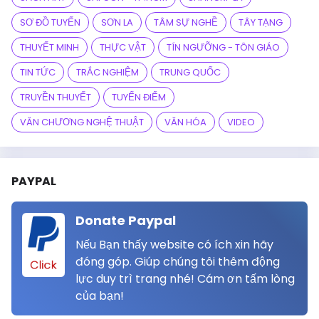
SƠ ĐỒ TUYẾN
SƠN LA
TÂM SỰ NGHỀ
TÂY TẠNG
THUYẾT MINH
THỰC VẬT
TÍN NGƯỠNG - TÔN GIÁO
TIN TỨC
TRẮC NGHIỆM
TRUNG QUỐC
TRUYỀN THUYẾT
TUYẾN ĐIỂM
VĂN CHƯƠNG NGHỆ THUẬT
VĂN HÓA
VIDEO
PAYPAL
Donate Paypal
Nếu Bạn thấy website có ích xin hãy
đóng góp. Giúp chúng tôi thêm động
Click
lực duy trì trang nhé! Cám ơn tấm lòng
của bạn!