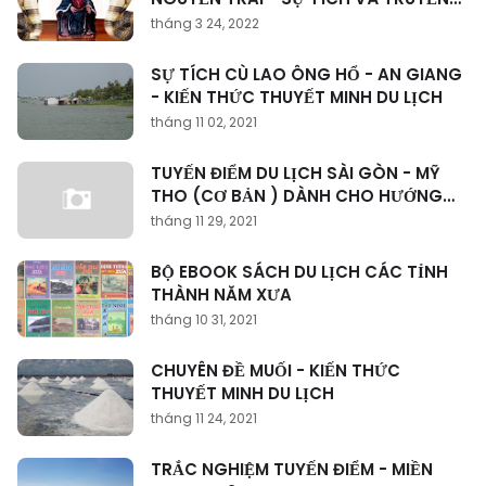
THUYẾT
tháng 3 24, 2022
SỰ TÍCH CÙ LAO ÔNG HỔ - AN GIANG
- KIẾN THỨC THUYẾT MINH DU LỊCH
tháng 11 02, 2021
TUYẾN ĐIỂM DU LỊCH SÀI GÒN - MỸ
THO (CƠ BẢN ) DÀNH CHO HƯỚNG
DẪN VIÊN
tháng 11 29, 2021
BỘ EBOOK SÁCH DU LỊCH CÁC TỈNH
THÀNH NĂM XƯA
tháng 10 31, 2021
CHUYÊN ĐỀ MUỐI - KIẾN THỨC
THUYẾT MINH DU LỊCH
tháng 11 24, 2021
TRẮC NGHIỆM TUYẾN ĐIỂM - MIỀN