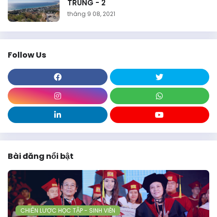
TRUNG - 2
tháng 9 08, 2021
Follow Us
Bài đăng nổi bật
CHIẾN LƯỢC HỌC TẬP - SINH VIÊN